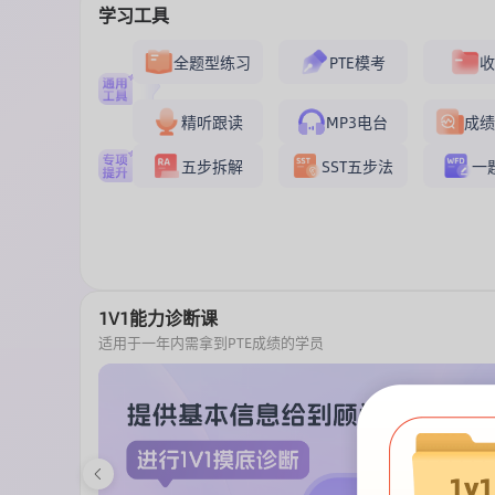
学习工具
全题型练习
PTE模考
精听跟读
MP3电台
成
五步拆解
SST五步法
一
1V1能力诊断课
适用于一年内需拿到PTE成绩的学员