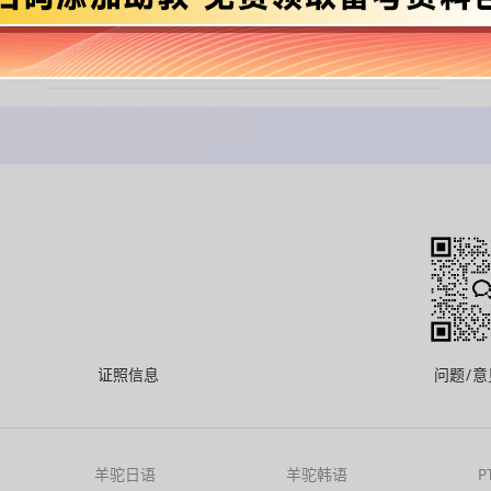
PTE备考五步法
免费获取
证照信息
问题/意
羊驼日语
羊驼韩语
P