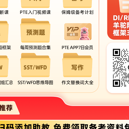
DI高频题高分作答示范，每个视频大约1分钟
RA“一句话”技巧专
VIP解锁
VIP解锁
写作词汇搭配
免费获取
羊驼PTE词根词缀大全
免费获取
羊驼PTE数字反应能力训练表
免费获取
RO速记口诀
直接下载
为什么听不懂SST？
免费获取