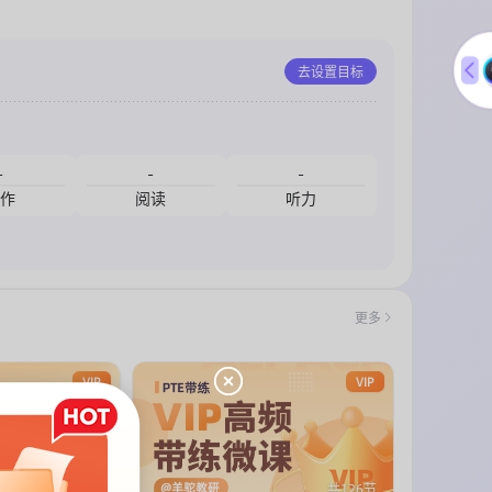
untries
去设置目标
sion
rce
-
-
-
ees 蜜蜂的语言 (原音频)
作
阅读
听力
There is clearly a need for further research in this field.（变形）
A new article was published regarding the university last week.
更多
VIP
VIP
共13节
共126节