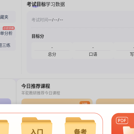
考试目标
学习数据
#40896
European Co
DI
收藏夹
考试时间
--/--/--
#17096
Alphabet
ASQ
#19259
School Revi
FIBDD
绩单分析
目标分
#20922
Resultant fo
FIBDD
题三练
-
-
#39692
Dancing b
SST
总分
口语
写
#15587
WFD
#42292
WFD
今日推荐课程
羊驼教研推荐今日课程
VIP
共22节