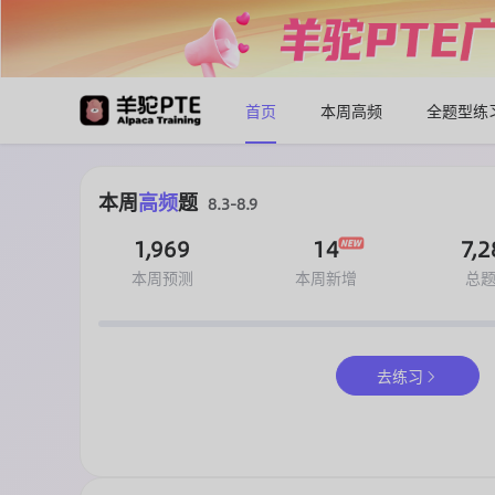
首页
本周高频
全题型练
本周
高频
题
8.3-8.9
1,969
14
7,2
本周预测
本周新增
总
去练习