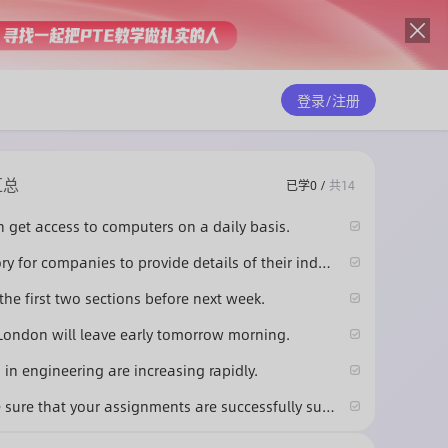
登录/注册
汇总
已学0 /
共14
 get access to computers on a daily basis.
It is obligatory for companies to provide details of their industrial processes.
the first two sections before next week.
 London will leave early tomorrow morning.
in engineering are increasing rapidly.
Please make sure that your assignments are successfully submitted via the online portal.
 Process