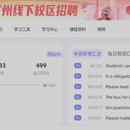
习
学习工具
学习中心
课程资料
网校
本周新增汇总
每日预测
导出PDF
83
499
#6127
Students can
RS
题数
每日预测
#19409
RS
0/
7283
#40268
Please read 
RS
#42638
The bus for
RS
#44977
Occupations 
RS
#45007
RS
#39674
Food Safety
DI